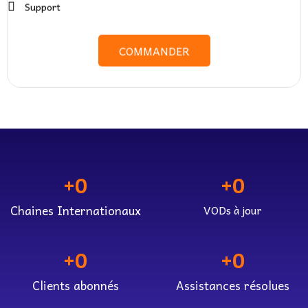
Support
COMMANDER
+
0
+
0
Chaines Internationaux
VODs à jour
+
0
+
0
Clients abonnés
Assistances résolues