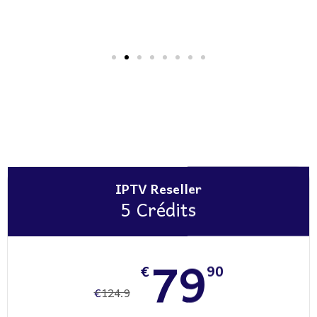
IPTV Reseller
5 Crédits
79
€
90
€
124.9