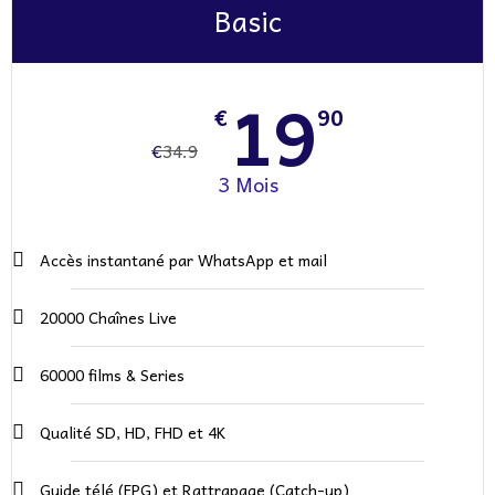
Basic
19
€
90
€
34.9
3 Mois
Accès instantané par WhatsApp et mail​
20000 Chaînes Live
60000 films & Series
Qualité SD, HD, FHD et 4K
Guide télé (EPG) et Rattrapage (Catch-up)