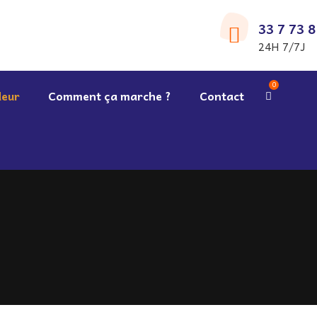
33 7 73 8
24H 7/7J
0
eur
Comment ça marche ?
Contact