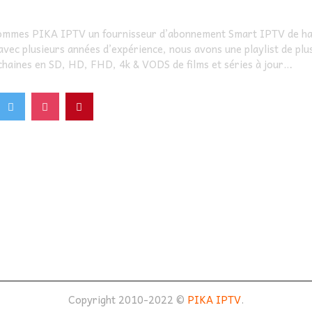
mmes PIKA IPTV un fournisseur d’abonnement Smart IPTV de ha
 avec plusieurs années d’expérience, nous avons une playlist de plu
haines en SD, HD, FHD, 4k & VODS de films et séries à jour…
Copyright 2010-2022 ©
PIKA IPTV
.