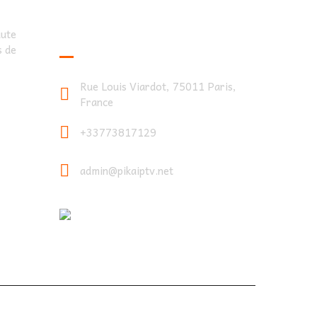
Contactez-Nous
ute
s de
Rue Louis Viardot, 75011 Paris,
France
+33773817129
admin@pikaiptv.net