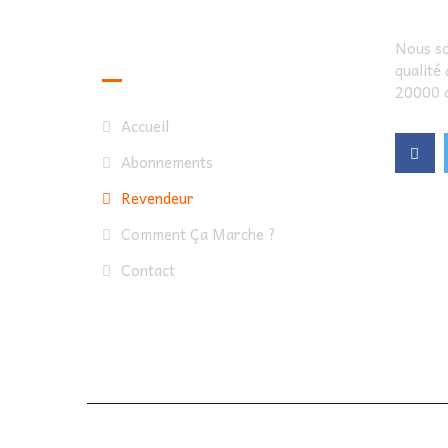
Useful Links
Nous so
qualité
20000 c
Accueil
Abonnements
Revendeur
Comment Ça Marche ?
Contact