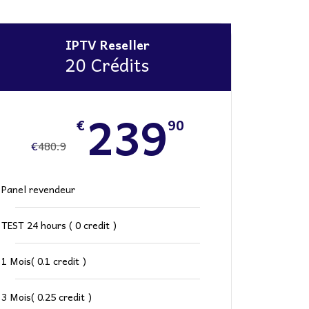
IPTV Reseller
20 Crédits
239
€
90
€
480.9
Panel revendeur
TEST 24 hours ( 0 credit )
1 Mois( 0.1 credit )
3 Mois( 0.25 credit )