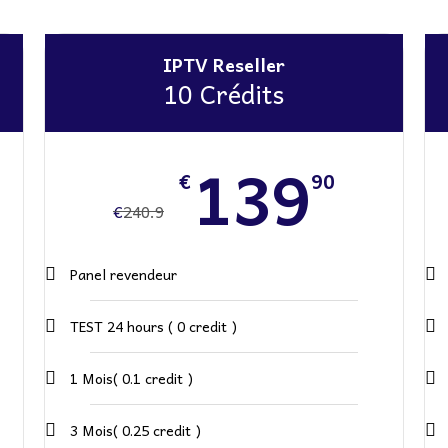
IPTV Reseller
10 Crédits
139
€
90
€
240.9
Panel revendeur
TEST 24 hours ( 0 credit )
1 Mois( 0.1 credit )
3 Mois( 0.25 credit )