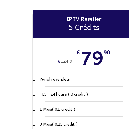
IPTV Reseller
5 Crédits
79
€
90
€
124.9
Panel revendeur
TEST 24 hours ( 0 credit )
1 Mois( 0.1 credit )
3 Mois( 0.25 credit )