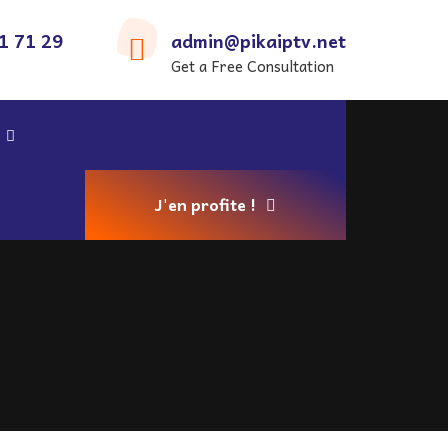
1 71 29
admin@pikaiptv.net
Get a Free Consultation
J'en profite !